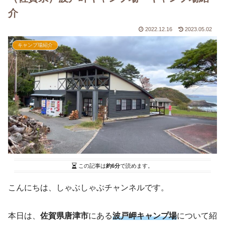
介
2022.12.16
2023.05.02
キャンプ場紹介
この記事は
約6分
で読めます。
こんにちは、しゃぶしゃぶチャンネルです。
本日は、
佐賀県唐津市
にある
波戸岬キャンプ場
について紹